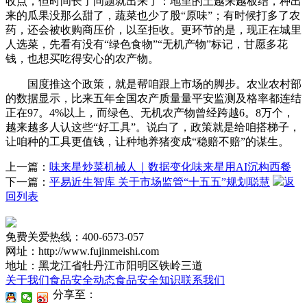
收点，但时间长了问题就出来了：地里的土越来越板结，种出
来的瓜果没那么甜了，蔬菜也少了股“原味”；有时候打多了农
药，还会被收购商压价，以至拒收。更环节的是，现正在城里
人选菜，先看有没有“绿色食物”“无机产物”标记，甘愿多花
钱，也想买吃得安心的农产物。
国度推这个政策，就是帮咱跟上市场的脚步。农业农村部
的数据显示，比来五年全国农产质量量平安监测及格率都连结
正在97。4%以上，而绿色、无机农产物曾经跨越6。8万个，
越来越多人认这些“好工具”。说白了，政策就是给咱搭梯子，
让咱种的工具更值钱，让种地养猪变成“稳赔不赔”的谋生。
上一篇：
味来星炒菜机械人｜数据变化味来星用AI沉构西餐
下一篇：
平易近生智库 关于市场监管“十五五”规划聪慧
返
回列表
免费关爱热线：400-6573-057
网址：http://www.fujinmeishi.com
地址：黑龙江省牡丹江市阳明区铁岭三道
关于我们
食品安全动态
食品安全知识
联系我们
分享至：