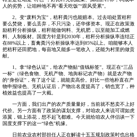
人的劣势，让咱种地不再“看天吃饭”“跟风受累”。
2。变“废料为宝”，秸秆粪污也能赔本。过去咱处置秸秆
要么焚烧，要么丢弃，不只污染，还华侈资本。现正在政策激
励秸秆分析操纵，秸秆能做饲料、无机肥，以至能加工成燃
料、人制板材。国度方针是到2030年，秸秆分析操纵率连结正
在88%以上，畜禽粪污分析操纵率达到85%以上。咱能够本人
把秸秆还田肥地，每亩地又能多一笔收入，还能为村里的做贡
献。
1。拿“绿色认证”，给农产物贴“值钱标签”。现正在“三品
一标”（绿色食物、无机产物、地舆标记农产物）就是农产物
的“身份证”，有了这个证，就能卖高价。好比一些地朴直在产
物申报绿色、无机认证后，产物出名度提高了，销也宽了，种
植效益也提高了一大截。
一方面，我们出产的农产质量量好，当前就不愁卖不上好
代价。另一方面有了政策的谋划支撑，对咱农人来说可谓如虎
添翼，锦上添花，想不起飞都难。今天就给咱农人伴侣谈一下
国度支撑下的这一“绿色”机缘。
日前农业农村部担任人正在解读十五五规划政策时也出格