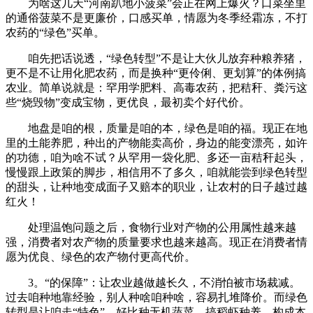
为啥这几天“河南趴地小菠菜”会正在网上爆火？口菜坐里
的通俗菠菜不是更廉价，口感买单，情愿为冬季经霜冻，不打
农药的“绿色”买单。
咱先把话说透，“绿色转型”不是让大伙儿放弃种粮养猪，
更不是不让用化肥农药，而是换种“更伶俐、更划算”的体例搞
农业。简单说就是：罕用学肥料、高毒农药，把秸秆、粪污这
些“烧毁物”变成宝物，更优良，最初卖个好代价。
地盘是咱的根，质量是咱的本，绿色是咱的福。现正在地
里的土能养肥，种出的产物能卖高价，身边的能变漂亮，如许
的功德，咱为啥不试？从罕用一袋化肥、多还一亩秸秆起头，
慢慢跟上政策的脚步，相信用不了多久，咱就能尝到绿色转型
的甜头，让种地变成面子又赔本的职业，让农村的日子越过越
红火！
处理温饱问题之后，食物行业对产物的公用属性越来越
强，消费者对农产物的质量要求也越来越高。现正在消费者情
愿为优良、绿色的农产物付更高代价。
3。“的保障”：让农业越做越长久，不消怕被市场裁减。
过去咱种地靠经验，别人种啥咱种啥，容易扎堆降价。而绿色
转型是让咱走“特色”，好比种无机蔬菜、搞稻虾种养，构成本