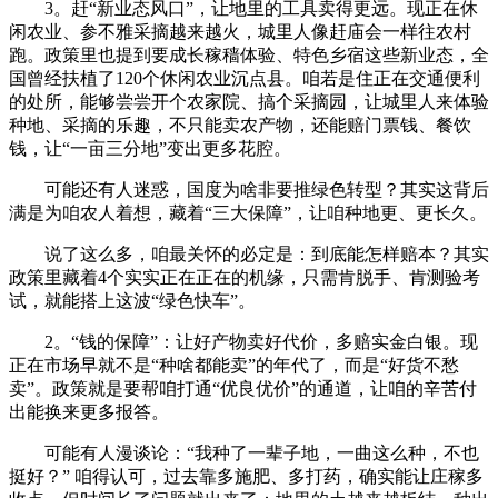
3。赶“新业态风口”，让地里的工具卖得更远。现正在休
闲农业、参不雅采摘越来越火，城里人像赶庙会一样往农村
跑。政策里也提到要成长稼穑体验、特色乡宿这些新业态，全
国曾经扶植了120个休闲农业沉点县。咱若是住正在交通便利
的处所，能够尝尝开个农家院、搞个采摘园，让城里人来体验
种地、采摘的乐趣，不只能卖农产物，还能赔门票钱、餐饮
钱，让“一亩三分地”变出更多花腔。
可能还有人迷惑，国度为啥非要推绿色转型？其实这背后
满是为咱农人着想，藏着“三大保障”，让咱种地更、更长久。
说了这么多，咱最关怀的必定是：到底能怎样赔本？其实
政策里藏着4个实实正在正在的机缘，只需肯脱手、肯测验考
试，就能搭上这波“绿色快车”。
2。“钱的保障”：让好产物卖好代价，多赔实金白银。现
正在市场早就不是“种啥都能卖”的年代了，而是“好货不愁
卖”。政策就是要帮咱打通“优良优价”的通道，让咱的辛苦付
出能换来更多报答。
可能有人漫谈论：“我种了一辈子地，一曲这么种，不也
挺好？” 咱得认可，过去靠多施肥、多打药，确实能让庄稼多