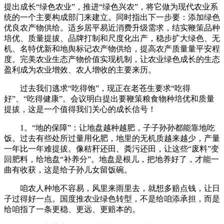
提出成长“绿色农业”，推进“绿色兴农”，将它做为现代农业系
统的一个主要构成部门来建立。同时指出下一步要：添加绿色
优良农产物供给。适乡居平易近消费升级需求，结实鞭策品种
培优、质量提拔、品牌打制和尺度化出产，稳步扩大绿色、无
机、名特优新和地舆标记农产物供给，提高农产质量量平安程
度。完美农业生态产物价值实现机制，让农业绿色成长的生态
盈利成为农业增效、农人增收的主要来历。
过去我们逃求“吃得饱”，现正在老苍生要求“吃得
好”、“吃得健康”。会议明白提出要鞭策粮食物种培优和质量
提拔，这是一个值得我们关心的成长信号！
1。“地的保障”：让地盘越种越肥，子子孙孙都能靠地吃
饭。过去有些处所过量用化肥，地里的无机质越来越少，产量
一年比一年难提拔。像秸秆还田、粪污还田，让这些“废料”变
回肥料，给地盘“补养分”。地盘是根儿，把地养好了，才能一
曲有收获，这是给子孙儿女留饭碗。
咱农人种地不容易，风里来雨里去，就想多赔点钱，让日
子过得好一点。国度推农业绿色转型，不是给咱添承担，而是
给咱指了一条更稳、更远、更赔本的。