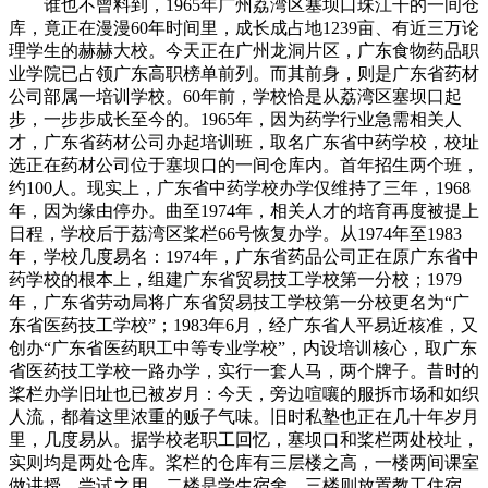
谁也不曾料到，1965年广州荔湾区塞坝口珠江干的一间仓库，竟正在漫漫60年时间里，成长成占地1239亩、有近三万论理学生的赫赫大校。今天正在广州龙洞片区，广东食物药品职业学院已占领广东高职榜单前列。而其前身，则是广东省药材公司部属一培训学校。60年前，学校恰是从荔湾区塞坝口起步，一步步成长至今的。1965年，因为药学行业急需相关人才，广东省药材公司办起培训班，取名广东省中药学校，校址选正在药材公司位于塞坝口的一间仓库内。首年招生两个班，约100人。现实上，广东省中药学校办学仅维持了三年，1968年，因为缘由停办。曲至1974年，相关人才的培育再度被提上日程，学校后于荔湾区桨栏66号恢复办学。从1974年至1983年，学校几度易名：1974年，广东省药品公司正在原广东省中药学校的根本上，组建广东省贸易技工学校第一分校；1979年，广东省劳动局将广东省贸易技工学校第一分校更名为“广东省医药技工学校”；1983年6月，经广东省人平易近核准，又创办“广东省医药职工中等专业学校”，内设培训核心，取广东省医药技工学校一路办学，实行一套人马，两个牌子。昔时的桨栏办学旧址也已被岁月：今天，旁边喧嚷的服拆市场和如织人流，都着这里浓重的贩子气味。旧时私塾也正在几十年岁月里，几度易从。据学校老职工回忆，塞坝口和桨栏两处校址，实则均是两处仓库。桨栏的仓库有三层楼之高，一楼两间课室做讲授、尝试之用，二楼是学生宿舍，三楼则放置教工住宿。因为资金欠缺，办学设备十分简陋，几间宿舍以至是用纸板搭建而成。昔时办学前提虽艰辛，但师资和生源都可圈可点。出格是复办后前来执教的教师都是业界权势巨子，经验十分丰硕，如广东省药材公司老药工、享受国务院特殊津贴专家冯耀南，中山大学生物系药用动物专业传授李植华等，都曾自编教材、将几十年从业经验倾囊相授，为学校讲授打下告终实的根本。其时，学校虽是技工学校，但仅招收高中结业生，学制两年。良多前来入读的学生成就不错，本可冲刺大学，但因家庭经济拮据、需尽早工做，便选择报读技校，看中的第一是工做包分派，第二是免膏火。不外，因为办学前提无限，仅有的两间课室难以容纳太多学生，因而学校从1974年起头，每两年招生一次，待一届学生读满两年结业后，再招收下一批。曾于上世纪80年代正在校工做的老教师回忆，那时停电是屡见不鲜，教员经常上着课，教室突然停了电。碰到此况，男学生们很轻车熟地就去提来煤气灯，呼呼呼往灯里打气，纷歧会儿灯就亮起来了。不难看出，此时的学校虽规模不大、前提简陋，但积跬步以致千里，它做为后来被正式核准成立的广东食物药品职业学院的前身，迈出了第一步，正在学校成长史上写下首页。也正得益于教职工们的，这棵长苗虽历尽，也正在此后伸出一片嫩绿，开创了一片高档职业教育的新天。其时，但因为所办的医药类专业顺应了社会对人才的需求，加上就业环境抱负，办得还算红火。两间课室已远远满脚不了讲授需要。加之学校所处的片区交通拥堵，于是学校必需另寻出。1984年，为改变学校办学面积不敷、难以成长的现状，学校正在从管部分广东省医药结合总公司的支撑下，正在广州龙洞采办了约50亩地盘，学校搬进龙洞新址办学。龙洞校区是其时学校新垦的校园，也是其时广州市第八十九中学的旧校址。这里位于一处山头，采办后被一分为二：山头一边是广东省医药职工中等专业学校和技工学校，另一边则是广东省中药研究所。校方稍加和建筑，终究从桨栏迁出，竣事了“仓库办学”的场合排场。龙洞片区虽今天颇为畅旺，但正在上世纪80年代，仍是“郊区的郊区”——校园外即是农田，耕牛的粪便堆积、净乱，师生自嘲新校区是“牛屎堆学校”。碰到雨天，道泥泞，师生进出学校必需挽裤脚。因为这里离市区太远，少数教职工嫌学校迁址上班未便，索性告退不干，而大大都教职工仍是垂头丧气地正在新校区投入了工做。初建之时，校园里黄土裸露，教员们便操纵午休时间正在校内种树，但愿能给这片新校园多些绿意、添些荫凉。40多年后，这些亲手植下的树早已亭亭如盖。现在，老教师们每行走于林荫校道，都想起昔时大师顶着骄阳培土浇水的场景，不觉感伤光阴飞逝，昔时洒下的汗水已化做今日这片浓荫，默默守护着一代代学子。1986年3月，广东省人平易近同意正在广东省医药职工中等专业学校根本上成立“广东省医药学校”，学校规模为600人，内设培训部，担任培训广东省医药系统退职职工，学校成立后，撤销广东省医药职工中等专业学校。广东省医药学校附属于省医药办理局，取广东省医药技工学校归并办学，继续实行一套人马，两个牌子。也恰是从1986年9月起头，学校招收通俗中专生，成为一所集中专、中技、行业培训为一体的分析性职业手艺学校。搬入龙洞后的学校快速成长，规模日渐强大。上世纪90年代，医药成为广东向阳财产，学校成长乘势而上，慎密对接行业需求，鼎力拓展药学相关专业，先后增设了药物阐发、药物制剂工艺、医药保健品等专业标的目的，招生规模显著扩大，为兴旺成长的广东医药财产输送了多量急需的专业人才。其间，师资成为限制学校成长的主要一环。因为学校地处龙洞，地舆偏僻，师资欠缺成为成长瓶颈。为解此困，学校摸索出“三驾马车”并行之：培育自有教师、大量外聘行业专家、引进高校人才。外聘代课教师成为处理师资欠缺最间接无效的体例。学校普遍礼聘来自广东药学院等高校的教师、行业内经验丰硕的手艺，以至吸纳系统内退休的干部担任兼职教师。高峰期，全校外聘教师数量曾一度接近70人。但校方也认识到，外聘并非长久之计，靠外部援帮难以持续，于是从1984年起，校方持续数年聘请教师，广纳贤才。正因如斯，昔时有诸多外省教师前来学校，他们中的绝大部门都是全日制本科院校结业，专业学问结实，实践经验丰硕，正在学校此后几十年成长中，阐扬着十分主要的感化。因为办学面积和硬件前提所限，正在上世纪80年代至90年代初期，广东省医药学校招生规模被严酷节制正在640人以内。起色呈现正在1994年。正在国度鼎力成长职业教育的政策春风下，广东省起头注沉职教成长。此时，虽然广东省医药学校硬件亏弱，但专业劣势凸起，因而被广东省高教厅“点名”，并于同年取省高教厅、省医药办理局（药监局前身）签订三方和谈，方针是正在2000年前共建成为国度级沉点中专。升级之伴跟着严酷的评估系统：需顺次通过及格评估、二级评估（省沉点）、一级评估，最终冲刺国度级沉点（以下简称“国沉”）。每一步都面对经费匮乏、地盘不脚、师资严重、设备掉队等庞大压力。做为行业办学学校，医药局本身经费严重，无其他财力雄厚的行业般赐与学校充脚支撑，时任校带领常感焦头烂额。其时以至有“当什么都别当职校校长”的说法，道尽了职校办学的艰苦。广东省医药学校时任校带领为记者讲述了一段评估期间的旧事：1997年申请二级评估（省沉点）时，初来摸底的专家组对学校的破败气象曲摇头，认为升级无望。幸而正在省高教厅相关同志的争取下，学校获得了一个暑假的“翻身”时间。虽然经费一贫如洗，校方仍是对其时的两栋次要建建（讲授楼、实训楼）进行告急“拉网式”翻新，道；另一方面，向企业求援，拉回一批制药设备充分实训室。冲刺省沉点学校是一段艰辛却又燃烧的岁月：时值盛夏假期，全员驻校备和评估。拾掇材料的同志常工做至凌晨；暑热无空调的办公室里，汗水洇湿了成摞的评估稿纸……为了让全体教职工能奋和正在一线，学校时任党委还到学校后厨当伙食员，每天晚上四五点就起床给大师做饭。“省高教厅的同志第二次来看，曲说一个月大变样！”学校一老教师回忆起过往，感伤良多，“高教厅也晓得其时中专学校经费不脚、根本亏弱，并且师资步队是一个很大的问题，推我们一把，逼我们上条理、上台阶、起步飞跃，能够说存心良苦！”自1998年晋升省沉点中专后，正在省高教厅“又推又扶又敦促”的驱动下，学校再度踏上国度级沉点中专的评估之。晋升国沉面对更严苛的地盘目标：国度尺度要求占地面积需达150亩，而广东省医药学校其时仅占地60余亩——这成为限制成长的新瓶颈。环节时辰，省医药办理局做出主要决策：鞭策学校取同样面对体系体例窘境（由全额拨款转为自收自支）、资本闲置的广东省中药研究所归并。研究所具有专业人才和一批设备，最环节的是，其办公楼、药厂及70亩的地盘资本恰是学校所急需的。归并后，学校占地面积增至130余亩，通过矫捷操纵政策（如租用、合用周边地盘），根基满脚了国沉评估的地盘要求，同时吸纳了研究所39名正在编人员，强大了师资和科研力量。搬入龙洞校区后的广东省医药学校，成长步入快车道，特别从上世纪90年代中期起头，每隔数年便“提级换挡”——1998年，学校从通俗中专晋升为广东省沉点中专；2000年5月，学校又从省沉点中专晋升为全国沉点中专，曲至2003年升格至高职。短短几年，低程度的中专学校跃升为大专，如许的速度，也可谓职教界的一段“传奇”。进入千禧年，广东职业教育界兴起中职升格高职的高潮，一批办学根本结实、人才培育成效显著的中职学校接踵升格为高职院校。正在此布景下，其时已是国度沉点中职的广东省医药学校，也融入了这股升格大潮。2000年5月末的广州，暑气已蒸腾而起。一位露宿风餐的青年人背着简略单纯行囊，踏进广东省医药学校。这位刚从湖南某校副校长任上调来的新校长，恰是日后帮推学校迈上新台阶的主要人物——严振。正在抵达校门前，严振仍怀揣着对沿海发财地域学校的想象——曲到亲眼看见蜷缩正在小山包上的校园：斑驳的旧楼取省中药研究所的平房勉强拼合成讲授区，四周农田正在旱季便构成环校水域，严振方感遭到，本人好像文学做品中的“鲁滨逊”，来到了一处“孤岛”。而学校成长的窘境不只办学面孔：全校教师仅1名研究生，其余多为本科以至中专学历；更紧迫的是上级下达的“军令状”——三年内完成中职升格高职的使命。一场突围和就此拉开序幕。学校正在资金一贫如洗的环境下，出力开垦后山荒地，教职工亲手斥地出岭南首家校内中药园，又建标本馆，收列珍稀标本取器具。其时局带领如斯评价学校：“前提艰辛，特色明显。”另一方面，学校下功夫提拔师资力量，对外引进高学历人才，对内实施“内练工程”。取此同时，严振力排众议奉行绩效，要求划一职称下，教师岗亭金比行政岗更高。这一行动激发了教师教书育人的积极性，为后续招徕高条理人才埋下伏笔。2000年后，学校招生规模慢慢扩大，学校的育人模式发生调整，起头实施“2+1”模式——前两年，学生正在学校进行专业根本课、专业理论课和专业技术课进修，控制职业岗亭必备的专业理论和根基技术；最初一年到企业或相关的单元去着沉接管职业技术培训。如许学生不只能正在出产实践中获得技术，还为学校腾出了更充脚的面积。2002年，第一批试点班级出校练习，没想到结果出奇地好。企业反馈，学生实践能力提拔了，还有企业感觉学生表示好，间接给发了练习工资。家长们也很欢快，感觉孩子既能学本领又能挣钱，一举两得。今天看来，“2+1”是中职学校的“寻常操做”，但20多年前，广东省医药学校初次摸索之时，是受现实前提所限、“穷则思变”的不得已为之。这个不只处理了其时的场地难题，更主要的是让学校找到了职业教育的特色之，成为其他职业学校纷纷效仿、进修的对象。还值得一提的是，学校正在校企合做方面的立异摸索。校中厂、厂中校，是当下很多职业院校办学的径之一，不外，少有人知的是，这一模式最早的践行者也是广东省医药学校。20年前，广东省医药学校测验考试正在校内办厂、厂内办学——学校将烧毁仓库改建成GMP尺度实训车间，微型片剂出产线、胶囊填充机等设备全按实正在药厂等比例缩小，模仿取工场同样的实正在出产场景；此外，学校还取扬子江药业共建“科学城讲授”，学生正在药品出产线旁上课，根基实现了学校取企业“无缝对接培育”。多年来，学校师生有个配合的心愿，就是将广东省医药学校这所国度级沉点中职升格成高职。现实上，正在学校正式获批高职前，已有四年测验考试“借窝办学”的经验——从1999年到2003年，广东省医药学校依托广东交通职业手艺学院的牌子办高职班，广东交通职业手艺学院教师前来中职讲课，学生结业后可拿广东交通职业手艺学院和广东省医药学校的结业证。委培只是过渡期的权宜之计。这一体例曾异常目光。昔时担任招生的老同志回忆，本人正在派发宣张之时，被旁人称“骗子又来了”，可一窥其时招生工做的尴尬处境。2001年春天，学校将升格材料递呈广东省，申报名称“广东省医药职业手艺学院”。彼时正值全国中职升格高潮，但政策，医药类院校需教育部间接审批，而其他类别只需省级核准。因为广东省医药学校涉及行业特殊，因而改名须由教育部核准、支撑。环节转机点正在于，学校获得他人的主要，改名以存空间。原拟用名“广东药科职业手艺学院”被调整，新名称需同时合适办学定位和教育部的专业目次规范。经研究，学校最终选定“广东化工制药职业手艺学院”这一校名。这一名称的制定根据正在于：教育部专业目次中设有“化工取制药类”专业分类，取该校规划开设的专业高度契合。改名方案由省级间接核准后，于2003年成功通过教育部存案。此次改名既精准对接了国度专业目次系统，又操纵处所审批通道，使学校正在免于从头评估的环境下，成功完成办学天分升级。获批当日，严振正在已苦等数日。得知这一好动静后，严振立马德律风奉告正在校师生，庆贺的鞭炮声登时响彻校园表里。2003年5月，教育部存案函终究送达。此时高考意愿填报已起头。因而，广东化工制药职业手艺学院于2004岁首年月次招生，正式以高职身份办学。同年，学校送来了一员女将——组织放置广东省药监局原人事教育处处长程辛荣同志担任学校党委，她于2004年7月2日正式到任——彼时，学校刚从沉点中专升格高职不久。“我本人正在省药监局人事教育处任职时，就一曲对接学校事务，这份豪情局里都看正在眼里。”程辛荣说。这位新前来报到那天，校园还留着中专的印记：正在编教职工130余人，加上临聘不外170人。讲授机构仍按“教研室”设置，专科办学还要借其他学院表面招生。其时全校共设三个专业：中药、制药、药学，首届高职生不外几百人。新上任三个月之际，就启动了全员竞岗。2004年11月4日完成中层干部调整，这是环节转机。“我们定下硬老实：系从任必需硕士以上或正高职称。”这个尺度正在其时很超前，却为后来成长埋下伏笔。现在看来，这一老实成为学校起飞的“破局之策”。学校还实施“腾位引才”的策略——校方间接给高条理人才以院长职位，原院长则转任。自2006年起，广东食物药品职业学院正在不到十年的时间内，连续引进来100多名博士。几位现在已是二级学院的院长都是正在那时进入学校的，他们认为，“专家治校、博士治学”这一“超前之举”，为整个职业教育界带来一股新风，全体带动了学科专业的成长，成为学校成长的中坚力量。而今天看来，昔时顶着压力奉行全员聘用制、打破职称论资排辈的，要尤为感激肯让位的“老药校人”，正在学校成长中，他们不啻为功臣。而校园空间的拓展同样是一场“硬仗”。彼时的龙洞老校区仅仅130亩，学院成长极大受限。程辛荣带工头子频频驰驱，从跑部分、递材料、沟通协调到最终获批，没有委托任何中介机构，全凭着学院同仁对教育事业的，一点一滴、亲力亲为“跑”下来。“我把那份还带着冷气的批函带回团拜会现场，整个会场沸腾了。大师争相传看，脸上写满了冲动取喜悦。正在阿谁寒冷的春节前夜，这份来自市的厚礼，被我们由衷地称为‘献给全体教职工最好的春节礼品’！”程辛荣暗示，正在其时广州用地严重布景下，这块原属农村经济成长用地的划拨，正表现了广州市对职业教育实实正在正在的支撑。除此之外，学校先后测验考试兼并中职、参取钟落潭职教城扶植等方案，最终先后正在河汉区大不雅中和白云区钟落潭获得近千亩地盘。现广东省食物药品职业手艺学校（原广东地质学校，后改名为广东省河山资本职业手艺学校）也正在其时插手广东食物药品职业学院的。正在短短几年时间内，其成功从一所办学坚苦、专业亏弱的中职，转型为特色明显的食物医药卫生类职业学校，不只处理了大量学生就读优良中职的社会需求，也为后来学院构成高职带动中职，建立“中-高-本”彼此贯通的现代职业教育系统奠基了主要根本。取此同时，一场紧扣广东财产脉搏的专业变化正正在发酵。2004年国度食药监局成立，学校灵敏捕获到监管本能机能扩大带来的机缘，正在“化工制药”的框架下，增设了食物查验专业，并做出更斗胆的测验考试——开办全国首个医疗器械营销专业。但首届招生“滑铁卢”：仅4人报名，不得不并入药品营销班讲课。谁也没料到，这个专业十年后竟成长为年招生超千人的二级学院。缘由正在于校方“专业随财产起舞”的策略：彼时，广东医疗器械产值占全国70%时，学校增设医疗器械制制取专业；待化妆品财产正在白云区堆积3000多家企业，又抢先申报化妆品手艺专业，冲破“精细化工”保守学科定名。“企业需要什么人才，我们就建什么专业。”严振回忆，这使学校正在2007年改名广东食物药品职业学院时，已完成七大专业群的结构。改名后新增食物、化妆品、软件等专业，正在校生规模三年翻了两番。最难忘的是护理专业扶植，从中山医挖来的博士团队，带着学生把实训室建成了全省标杆。时任学校党委程辛荣回忆：“我和校长分工明白，他从抓讲授，我担任党建和资本拓展。其时参照江苏经验制定的党委会议轨制，沿用至今。其时提出‘专业建正在财产链上’，当时的广食药，紧跟着从管单元监管本能机能的扩大而调整专业扶植，省药监局有化妆品监管本能机能，我们也开设化妆品专业，现正在化妆品专业群能成全国标杆，恰是那时打下的根本。”改名仅是起点，成长未有穷期。踏入高职序列之后，广东食物药品职业学院并没有正在“升格”的喜悦中久留，而是进一步从头审视本身，正在几任、校长的接续勤奋下，沿着“做大—做强—做优”的内正在逻辑，逐渐走出了一条取国度计谋同向、取财产成长同步、取社会需求同业的逾越之。2010年，学校由省食物药品监视办理局划归广东省卫生厅办理，并于2011年正式由广东省卫生厅接管。学校也进一步明白了办学定位，树立“大卫生”，承担了广东省卫生厅、广东省食物药品监视办理局、广东省教育厅三个系统的人才培育本能机能，为健康事业培育高端高档职业化人才。体系体例归口的变化，使学校的专业结构从单一的药学范畴，拓展为“食药妆械”取卫生健康并沉的大健康板块，逐渐嵌入广东“食物药品大省”“西医药强省”的财产邦畿。2016年，是学校成长史上又一个被频频提起的年份。这一年，学校入选广东省一流高职院校扶植单元，迈入省内高职“第一方阵”；同年11月，学校及曲属事业单元成建制划转省教育厅办理，完全融入教育从渠道。正在省教育厅多年鼎力指点和关怀支撑下，正在历届学校带领班子工做的根本上，现正在学校龙洞校区设备显著提拔，白云校区扶植更是加快落成，师生们的风貌取校园活力随之面目一新。“从行业办学到教育厅办理，这是一个底子性改变。”学校党委指出，“以前我们更多是环绕行业需求制定培育方针，现正在才实正起头按着现代职业大学尺度，全面建立起规范的办学体系体例机制，进入成长新阶段。”体系体例划转之初，学校带领班子调整大、干部步队不齐，一度陷入转型阵痛。学校党委深刻认识到，必需起首处理“人”的问题，才能沉塑办学治校生态。“要把党建建强，提高下层党组织组织力和和役力，干部步队要配齐，这是完成工做的最根基保障。”学校党委指出了破局之道，并进一步完美党委会议事法则和校长办公会议事法则，完美“第一议题”和下层党组织议事规程等轨制系统，把“党委把标的目的、管大局、做决策，校长抓施行、促成长”落细到每一项议题和流程；同时，摸索“一体两翼”的组织育人模式，将党组织工做取讲授科研、学生成长深度嵌入办学全过程。党建工做的结实推进，不只使学校生态面目一新，也使得老实认识、轨制认识深切，为后续“双高”扶植打通了“”。现在，学校党建工做已实现质的飞跃：国度级党建样板支部、省级党建标杆院系取样板支部、典型案例等实现“量质齐优”的冲破，从题教育、下层党建工做多次获上级“好”的等次评价。2019年，一则动静让学校上下群情振奋：学校获批“中国特色高程度高职学校和专业扶植想划”（以下简称“双高打算”）扶植单元，中药学专业群成功入选高程度专业群扶植序列。“入选‘双高打算’之后，最的是规定扶植方针。”现任党委赵为平易近回忆，学校组织专家座谈，各方分歧认为必需定高方针才能脱颖而出。彼时学校正处成长攻坚阶段：新校区扶植进入环节期，资本统筹压力庞大；产教融合亟待深化，专业特色尚需凝练……坐正在成长的十字口，学校再次发扬从中专到高职逾越时的气质，决然选择对准高程度方针，实现逾越式成长。“虽然坚苦沉沉，但大师自觉提出高方针的士气和空气让我。”赵为平易近说。而从后来的成长来看，也恰是广食药人这份逃求取敢于“摸高”的气质，为后续的双高扶植注入了强大动力。“双高打算”成为了学校高质量成长的环节通道。若何正在一众高职院校中找准“赛道”、办出特色？学校把目光锁定正在两个环节点上：专业要钉正在财产链上，办事要扎正在广东大地上。学校环绕省“健康广东”和粤港澳大湾区大健康财产结构进行系统谋划，紧盯生物医药、软件取消息办事、现代农业取食物等万亿级财产集群，整合构成“中药学、药学、药物制剂手艺、医疗器械手艺、健康办理、护理、食物平安、化妆品手艺、软件消息手艺”九大专业群，涵盖8个专业大类54个专业集群。此中，中药学、食物质量取平安、药物制剂手艺、医疗器械取办理、化妆品手艺等专业群，对接先辈制制业；药学专业群对接计谋性新兴财产；护理、健康办理、西医摄生保健等专业群，集中面向现代办事业和健康办事业，职业教育顺应性不竭加强。进入“双高”扶植期，学校的成长步子迈得更快、气焰亦更脚。2020年，学校增设“针灸按摩”专业，获批为首个国度节制高职专业点，西医康复和摄生保健这条线有了更完整的专业支持。统一年，中药学专插本试点启动，取本科高校结合培育，学校第一次正在中药范畴打通了“高职—本科”的人才培育立交桥。随后两年，技术大赛、“4+0”协同培育、专升本、三二分段、中高职贯通等多种径连续铺开，从中药学到健康办理、从药物制剂到医疗器械，一条条“上升通道”被打通——专业不再只是为岗亭“输血”，而是沿着财产链向高端延长。正在更高条理、更大范畴的产教融及格局中，学校不竭拓展“伴侣圈”。早正在2008年牵头成立的广东食物药品职业教育集团，履历十余年成长已汇聚900余家单元。2020年，集团入选首批国度示范性职教集团培育单元，成为毗连、行业、企业、院校的“纽带平台”。正在国际化方面，学校则以更的姿势世界，也把世界引进讲堂。学校国际交换核心从任侯松回忆，学校早正在2004年省教育厅激励高职学校开展中外合做办学时便响应号召，成为了省内最早申报中外合做办学立项院校之一。近年来，跟着“教随产出、产教同业”成为职教出海焦点内涵，学校聚焦西医药范畴，参取西医药鲁班工坊合做配合体、中国-东盟护理专业高质量成长联盟等国际组织，鞭策“广食药”尺度世界。学校打制西医药文化传承、健康办理等五个“国际培训包”，正在亚、非、欧三大洲18个国度落地，累计培训境外取企业员工4460人次。2019年，学校送来了首批老挝国际留学生，国际化办学迈出本色性程序。就正在本年秋季，老挝女孩端珍也不远万里来到广州，成为了广东食物药品职业学院药学院的一名留学生。当很多同龄人巴望成为商人、工程师时，她暗示，本人想学好药学，回到老挝开一家本人的药店，当一名配药师。二十余年深耕，学校国际交换丰盛：持续入选“亚太职业院校影响力50强”“中国职业院校世界合作力50强”，多次获评“职业教育国际合做典型院校”；2023年，健康办理专业通过UK NARIC(现UK ENIC）国际评估认证，成为我国高职健康办理类首个获此认证的专业。2025年9月，学校再次成功进入第二期国度“双高打算”，“药物制剂”专业群成为新一期“双高打算”立项扶植专业群，这成为学校送来建校60周年之际的一份汗青献礼，也为新征程的壮阔画卷写下了开篇——10月，跟着白云新校区正式启用，学校“一校三区”联动办学款式全面构成。“新校区的启用，不只极大拓展了我们的办学空间，更主要的是为学校争创本科职业手艺大学，奠基了根本。”学校党委暗示，白云校区将依托白云区雄厚的化妆品、物流等财产根本，沉点深化产教融合，鞭策校政行企全面协同成长，正在继续办事区域经济成长中持续绽放广食药荣耀。新时代新征程，回望这六十年风雨兼程，从塞坝口的方寸之地，从学生数不到百人，到现在“一校三区”、2万余人的办学规模，广东食物药品职业学院的成