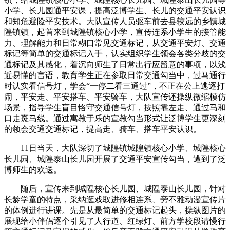
小学、长儿园通平安课，提高泛博学生、长儿的交通平安认识
和知危避险平安技术。大队宣传人员驱车前去县较远的乡镇城
隍镇镇，起首来到城隍镇核心小学，宣传连系小学生的接管能
力、理解能力和日常糊口常见交通标记，从交通平安灯、交通
标记等简单的交通标记入手，认实组织学生领会各类分歧的交
通标记及其感化，着沉向师生了日常出行应留意的事项，以浅
近易懂的言语，教育学生正在参取日常交通勾当中，过马通行
时认实看信号灯，学会“一停二看三通过”，不正在公上逃逐打
闹，平安走、平安搭车、平安骑车，大队宣传还操纵微缩模仿
场景，指导学生盲目恪守交通信号灯，按照靠左走、通过马和
口走斑马线。通过寓教于乐的宣教勾当形式让泛博学生更深刻
的领会交通交通标记，提高走、骑车、搭车平安认识。
11日当天，大队深切了城隍镇城隍镇核心小学、城隍核心
长儿园、城隍泰山长儿园开展了交通平安宣传勾当，遭到了泛
博师生的欢送。
随后，宣传来到城隍核心长儿园、城隍泰山长儿园，针对
长龄学童的特点，采纳逛戏取进修相连系、旁不雅动漫宣传片
的体例进行讲课。先是从最简单的交通标记起头，操纵图片的
展现给小伴侣逐个引见了人行道、红绿灯、前方学校段请慢行