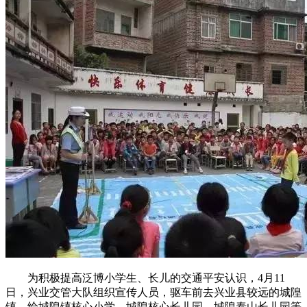
为积极提高泛博小学生、长儿的交通平安认识，4月11
日，兴业交管大队组织宣传人员，驱车前去兴业县较远的城隍
镇，给城隍镇核心小学、城隍核心长儿园、城隍泰山长儿园等