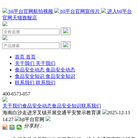
bjl平台官网航拍视频
bjl平台官网宣传片
进入bjl平台
官网天猫旗舰店
首页
首页
关于我们
关于我们
食品安全动态
食品安全动态
食品安全知识
食品安全知识
联系我们
联系我们
400-6573-057
关于我们
食品安全动态
食品安全知识
联系我们
海南白沙走进牙叉镇开展交通平安警示教育课
2025-12-13
14:27
bjl平台官网
分享到：