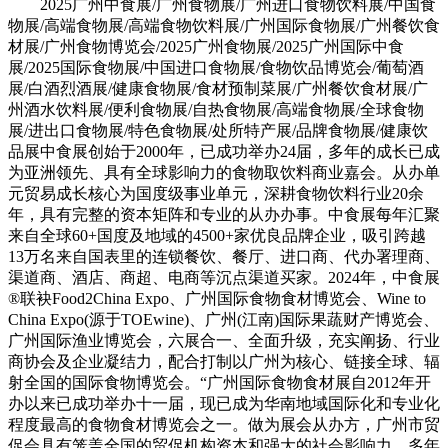
2025广州中食展/广州食物展/广州进口食物饮料展/中国食
物展/高端食物展/高端食物饮料展/广州国际食物展/广州餐饮食
材展/广州食物博览会/2025广州食物展/2025广州国际中食
展/2025国际食物展/中国进口食物展/食物饮品博览会/葡萄酒
展/白酒烈酒展/健康食物展/食材预制菜展/广州餐饮食材展/广
州酒水饮料展/便利食物展/自热食物展/高端食物展/全球食物
展/进出口食物展/特色食物展/处所特产展/品牌食物展/健康饮
品展中食展创始于2000年，已成功举办24届，多年的成长已成
为亚洲领先、具有全球影响力的食物取饮料商业嘉会。从办单
元贸易成长核心为国度级事业单元，深耕食物饮料行业20余
年，具有完整的资本矩阵和专业的从办办事。中食展每年汇聚
来自全球60+国度及地域的4500+家优良品牌企业，吸引跨越
13万名来自国表里的连锁餐饮、餐厅、进口商、代办署理商、
渠道商、酒店、商超、电商等沉点渠道买家。2024年，中食展
®联袂Food2China Expo、广州国际食物食材博览会、Wine to
China Expo(源于TOEwine)、广州(江南)国际果蔬财产博览会、
广州国际渔业博览会，六展合一、全面升级，充实阐扬、行业
商协会及企业凝结力，配合打制以广州为核心、链接全球、辐
射全国的国际食物博览会。“广州国际食物食材展自2012年开
办以来已成功举办十一届，现已成为华南地域国际化和专业化
程度最高的食物食材博览会之一。做为展会从办方，广州市贸
促会具有笼盖全国的贸促机构资本和强大的社会影响力。多年