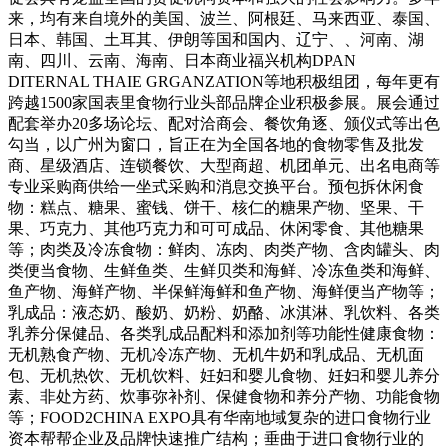
来，均有来自境外的美国、波兰、阿根廷、马来西亚、泰国、
日本、韩国、土耳其、伊朗等国和国内、辽宁、、河南、湖
南、四川、云南、海南、日本商业福兴机构DPAN
DITERNAL THAIE GRGANZATION等地积极组团，每年更有
跨越1500家国表里食物行业头部品牌企业积极参展。展会通过
配套举办20多场论坛、配对洽商会、餐饮角逐、颁仪式等出色
勾当，以广州为窗口，旨正在为全国各地的食物零售及批发
商、星级酒店、连锁餐饮、大型商超、机团单元、出名电商等
专业采购商供给一坐式采购和消息交换平台。预包拆休闲食
物：糕点、糖果、蜜钱、饼干、核仁的糖果产物、坚果、干
果、巧克力、其他巧克力和可可成品、休闲零食、其他糖果
等；肉类及冷冻食物：鲜肉、冻肉、肉类产物、含肉罐头、肉
类便当食物、生鲜鱼类、生鲜贝类和海鲜、冷冻鱼类和海鲜、
鱼产物、海鲜产物、半保鲜海鲜和鱼产物、海鲜便当产物等；
乳成品：液态奶、酸奶、奶粉、奶酪、冰淇淋、乳饮料、各类
乳养分保健品、各类乳成品配料和添加剂等功能性健康食物：
无机熟食产物、无机冷冻产物、无机牛奶和乳成品、无机面
包、无机热饮、无机饮料、妊妇和婴儿食物、妊妇和婴儿养分
素、非处方药、炊事弥补剂、保健食物和养分产物、功能食物
等；FOOD2CHINA EXPO具有华南地域复杂的进口食物行业
资本帮帮企业及品牌快速推广结构；垂曲于进口食物行业的