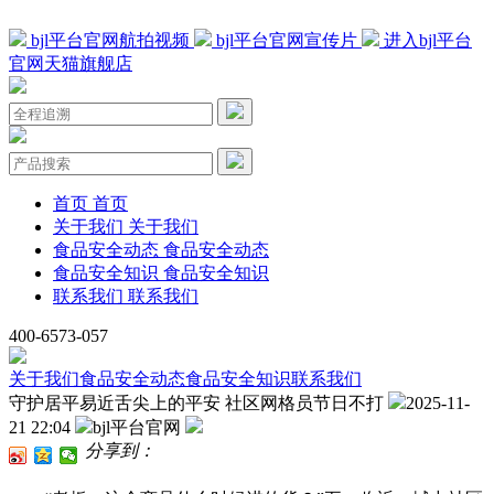
bjl平台官网航拍视频
bjl平台官网宣传片
进入bjl平台
官网天猫旗舰店
首页
首页
关于我们
关于我们
食品安全动态
食品安全动态
食品安全知识
食品安全知识
联系我们
联系我们
400-6573-057
关于我们
食品安全动态
食品安全知识
联系我们
守护居平易近舌尖上的平安 社区网格员节日不打
2025-11-
21 22:04
bjl平台官网
分享到：