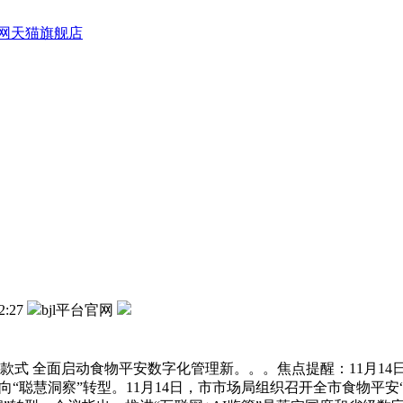
官网天猫旗舰店
2:27
bjl平台官网
款式 全面启动食物平安数字化管理新。。。焦点提醒：11月14
”向“聪慧洞察”转型。11月14日，市市场局组织召开全市食物平安