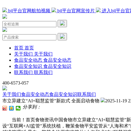
bjl平台官网航拍视频
bjl平台官网宣传片
进入bjl平台
首页
首页
关于我们
关于我们
食品安全动态
食品安全动态
食品安全知识
食品安全知识
联系我们
联系我们
400-6573-057
关于我们
食品安全动态
食品安全知识
联系我们
市立异建立“AI+聪慧监管”新款式 全面启动食物
2025-11-19 2
分享到：
当前！首页食物资讯中国食物市立异建立“AI+聪慧监管”新
设“互联网+AI监管”系统扶植，鞭策食物平安监管从“人海和术