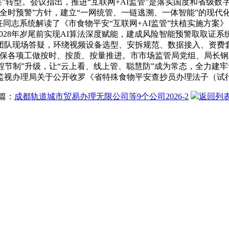
察”转型。会议指出，推进“互联网+AI监管”是落实国度和省级
全时预警”方针，建立“一网统管、一链逃溯、一体智能”的现代
志系统解读了《市食物平安“互联网+AI监管”扶植实施方案》，明
028年岁尾前实现AI算法深度赋能，建成风险智能预警取取证系
团队现场答疑，环绕视频设备选型、安拆规范、数据接入、资费
确保各项工做按时、按质、按量推进。市市场监管局党组、局长
全程节制”升级，让“云上看、线上管、聪慧防”成为常态，全力建牢
监视办理局关于公开收罗《省特殊食物平安查抄员办理法子（试
篇：
成都轨道城市贸易办理无限公司等9个公司2026-2
返回列