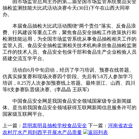
由市场监管总局主办的第二届全国市场监管系统食品安全
抽检监测技能大比武活动决赛今天(30日)下午在山西大同举
办。
本届食品抽检大比武活动围绕“两个责任”落实、反食品浪
费、行风建设等重点工作，聚焦食品安全抽检工作政策执行和
检测技能运用，为全国市场监管系统从事食品抽检相关工作的
监管人员、食品安全抽检监测相关技术机构承担食品抽检监测
工作的技术人员、食品安全包保干部和食品生产企业检验人员
搭建交流互学平台。
活动自6月中旬启动，经历了学习培训、预赛在线答题、
仿真实操复赛和现场决赛四个阶段。先后有5.8万人参加学习
培训，8.25万人次参加预赛线上答题。最终浙江、山西、四川
等8支参赛队晋级决赛。(李晶晶 王跃军)
中国食品安全网是我国食品安全领域国家级专业新闻媒
体。是当前我国食品安全领域获得互联网新闻信息服务许可的
国家级互联网平台。
上一篇：
昆明嵩明县抽检学校食品安全
下一篇：
河南省农业
农村厅水产局到西平开展水产品质量
返回列表