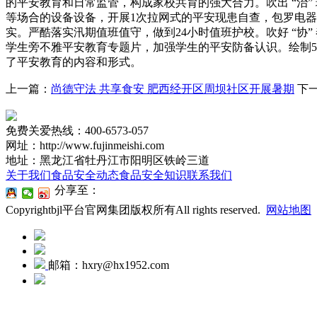
的平安教育和日常监管，构成家校共育的强大合力。吹出 “治
等场合的设备设备，开展1次拉网式的平安现患自查，包罗电器
实。严酷落实汛期值班值守，做到24小时值班护校。吹好 “协”
学生旁不雅平安教育专题片，加强学生的平安防备认识。绘制
了平安教育的内容和形式。
上一篇：
尚德守法 共享食安 肥西经开区周坝社区开展暑期
下
免费关爱热线：400-6573-057
网址：http://www.fujinmeishi.com
地址：黑龙江省牡丹江市阳明区铁岭三道
关于我们
食品安全动态
食品安全知识
联系我们
分享至：
Copyrightbjl平台官网集团版权所有All rights reserved.
网站地图
邮箱：hxry@hx1952.com