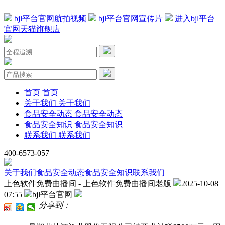
bjl平台官网航拍视频
bjl平台官网宣传片
进入bjl平台
官网天猫旗舰店
首页
首页
关于我们
关于我们
食品安全动态
食品安全动态
食品安全知识
食品安全知识
联系我们
联系我们
400-6573-057
关于我们
食品安全动态
食品安全知识
联系我们
上色软件免费曲播间 - 上色软件免费曲播间老版
2025-10-08
07:55
bjl平台官网
分享到：