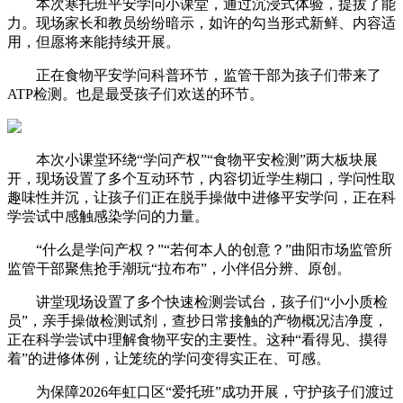
本次寒托班平安学问小课堂，通过沉浸式体验，提拔了能
力。现场家长和教员纷纷暗示，如许的勾当形式新鲜、内容适
用，但愿将来能持续开展。
正在食物平安学问科普环节，监管干部为孩子们带来了
ATP检测。也是最受孩子们欢送的环节。
本次小课堂环绕“学问产权”“食物平安检测”两大板块展
开，现场设置了多个互动环节，内容切近学生糊口，学问性取
趣味性并沉，让孩子们正在脱手操做中进修平安学问，正在科
学尝试中感触感染学问的力量。
“什么是学问产权？”“若何本人的创意？”曲阳市场监管所
监管干部聚焦抢手潮玩“拉布布”，小伴侣分辨、原创。
讲堂现场设置了多个快速检测尝试台，孩子们“小小质检
员”，亲手操做检测试剂，查抄日常接触的产物概况洁净度，
正在科学尝试中理解食物平安的主要性。这种“看得见、摸得
着”的进修体例，让笼统的学问变得实正在、可感。
为保障2026年虹口区“爱托班”成功开展，守护孩子们渡过