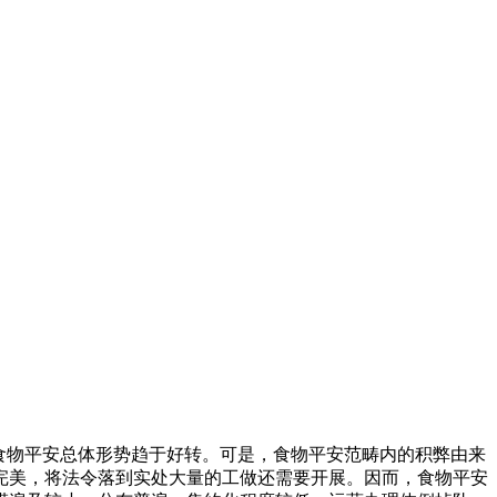
食物平安总体形势趋于好转。可是，食物平安范畴内的积弊由来
完美，将法令落到实处大量的工做还需要开展。因而，食物平安