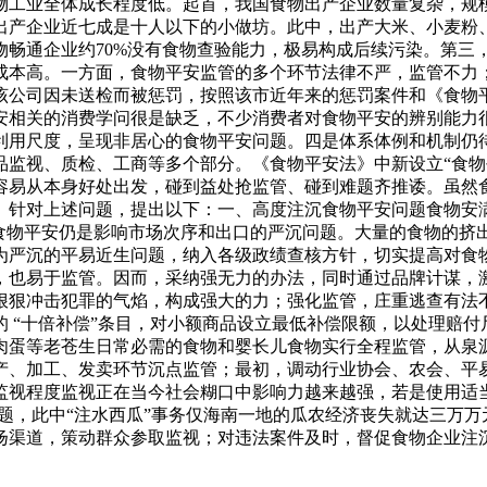
物工业全体成长程度低。起首，我国食物出产企业数量复杂，规
出产企业近七成是十人以下的小做坊。此中，出产大米、小麦粉、
物畅通企业约70%没有食物查验能力，极易构成后续污染。第三
成本高。一方面，食物平安监管的多个环节法律不严，监管不力
该公司因未送检而被惩罚，按照该市近年来的惩罚案件和《食物
安相关的消费学问很是缺乏，不少消费者对食物平安的辨别能力
利用尺度，呈现非居心的食物平安问题。四是体系体例和机制仍
品监视、质检、工商等多个部分。《食物平安法》中新设立“食物
容易从本身好处出发，碰到益处抢监管、碰到难题齐推诿。虽然
。针对上述问题，提出以下：一、高度注沉食物平安问题食物安
”。食物平安仍是影响市场次序和出口的严沉问题。大量的食物的
为严沉的平易近生问题，纳入各级政绩查核方针，切实提高对食
，也易于监管。因而，采纳强无力的办法，同时通过品牌计谋，
狠狠冲击犯罪的气焰，构成强大的力；强化监管，庄重逃查有法
 “十倍补偿”条目，对小额商品设立最低补偿限额，以处理赔
肉蛋等老苍生日常必需的食物和婴长儿食物实行全程监管，从泉
产、加工、发卖环节沉点监管；最初，调动行业协会、农会、平
视程度监视正在当今社会糊口中影响力越来越强，若是使用适当
问题，此中“注水西瓜”事务仅海南一地的瓜农经济丧失就达三万
扬渠道，策动群众参取监视；对违法案件及时，督促食物企业注