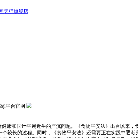
官网天猫旗舰店
bjl平台官网
健康和国计平易近生的严沉问题。《食物平安法》出台以来，
一个较长的过程。同时，《食物平安法》还需要正在实践中逐渐