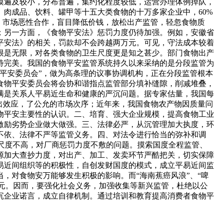
模遍及较小，分布普遍，集约化程度较低，运营办理体例掉队，
肉成品、饮料、罐甲等十五大类食物的十万多家企业中，60%
，市场恶性合作，盲目降低价钱，放松出产监管，轻忽食物质
；另一方面，《食物平安法》惩罚力度仍待加强。例如，安徽省
平安法》的相关，罚款却不会跨越两万元。可见，守法成本较着
很是无限，对各类食物的卫生尺度更是知之甚少。部门食物出产
待完美。我国的食物平安监管系统持久以来采纳的是分段监管为
平安委员会”，做为高条理的议事协调机构，正在分段监管根本
食物平安委员会将会协和谐指点监管部分填补缝隙，削减堆叠，
满是关系人平易近生命和健康的严沉问题。据专家估量，我国每
挤出效应，了公允的市场次序；近年来，我国食物农产物因质量问
物平安主要性的认识。二、培育、强大企业规模，提高食物工业
激励劣势企业做大做强。三、法律必严，从沉管理加大执度，环
不依、法律不严等监管义务。四、对法令进行恰当的弥补和调
付尺度不高，对厂商惩罚力度不敷的问题。摸索国度全程监管、
源加大查抄力度，对出产、加工、发卖环节严酷把关，切实保障
易近间组织等的积极性，自创发财国度的模式，成立平易近间监
，对食物安万能够发生积极的影响。而“海南蕉癌风浪”、“啤
万元。因而，要强化社会义务，加强收集等新兴监管，杜绝以公
沉企业诺言，成立自律机制。通过培训和教育提高消费者食物平