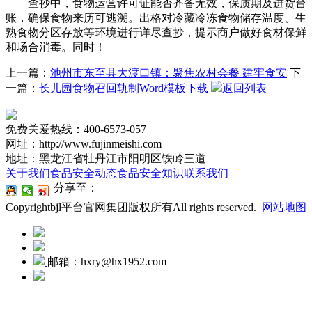
查抄中，食物运营许可证能否齐备无效，保质期及进货台
账，确保食物来历可逃溯。出格对冷藏冷冻食物储存温度、生
熟食物分区存放等环境进行详尽查抄，提示商户做好食材保鲜
和场合消毒。同时！
上一篇：
池州市东至县大渡口镇：聚焦农村会餐 建牢食安
下
一篇：
长儿园食物召回轨制Word模板下载
返回列表
免费关爱热线：400-6573-057
网址：http://www.fujinmeishi.com
地址：黑龙江省牡丹江市阳明区铁岭三道
关于我们
食品安全动态
食品安全知识
联系我们
分享至：
Copyrightbjl平台官网集团版权所有All rights reserved.
网站地图
邮箱：hxry@hx1952.com