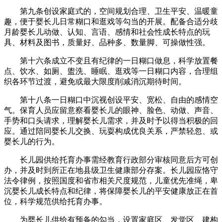
第九条创设家庭式的，空间规划合理、卫生平安、温暖童
趣，便于婴长儿日常糊口和逛戏等勾当的开展。配备合适分歧
月龄婴长儿动做、认知、言语、感情和社会性成长特点的玩
具、材料及图书，质量好、品种多、数量脚、可操做性强。
第十六条成立不变且有纪律的一日糊口做息，科学放置餐
点、饮水、如厕、盥洗、睡眠、逛戏等一日糊口内容，合理组
织各环节过渡，避免或最大限度削减消沉期待时间。
第十八条一日糊口中沉视创设平安、宽松、自由的感情空
气。保育人员应留意察看婴长儿的眼神、脸色、动做、声音、
手势和口头请求，理解婴长儿需求，并及时予以得当积极的回
应。通过陪同婴长儿交换、玩耍构成优良关系，严禁轻忽、或
婴长儿的行为。
长儿园供给托育办事需经教育行政部分审核同意后方可创
办，并及时到所正在地县级卫生健康部分存案。长儿园应恪守
法令律例，按照国度和省市相关尺度规范，儿童优先准绳，卑
沉婴长儿成长特点和纪律，将保障婴长儿的平安健康放正在首
位，科学规范供给托育办事。
为婴长儿供给有预备的勾当，设置家庭区、发觉区、建构