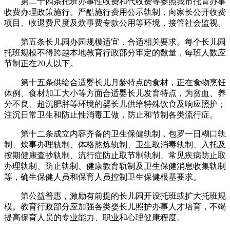
第二十四条托班办事性收费和代收费等参照我市托育办事
收费办理政策施行。严酷施行费用公示轨制，向家长公开收费
项目、收退费尺度及炊事费专款公用等环境，接管社会监视。
第五条长儿园办园规模适宜，合适相关要求。每个长儿园
托班规模不得跨越本地教育行政部分审定的数量，每班人数应
节制正在20人以下。
第十五条供给合适婴长儿月龄特点的食材，正在食物烹饪
体例、食材加工大小等方面合适婴长儿发育特点，为贫血、养
分不良、超沉肥胖等环境的婴长儿供给特殊饮食及响应照护；
注沉日常卫生和防止性消毒工做，防止和节制各类流行症。
第十二条成立内容齐备的卫生保健轨制，包罗一日糊口轨
制、炊事办理轨制、体格熬炼轨制、卫生取消毒轨制、入托及
按期健康查抄轨制、流行症防止取节制轨制、常见疾病防止取
办理轨制、防止轨制、健康教育轨制及卫生保健消息收集轨制
等，确生保健人员和保育人员控制卫生保健根基要求。
第公益普惠，激励有前提的长儿园开设托班或扩大托班规
模。教育行政部分应加强各类婴长儿照护办事人才培育，不竭
提高保育人员的专业能力、职业和心理健康程度。