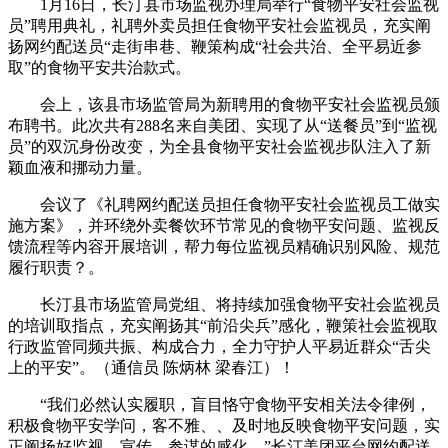
1月16日，长汀县市场监视办理局举行“食物平安社会监视
员”聘用典礼，礼聘外卖员担任食物平安社会监视员，充实阐
扬网约配送员“走街串巷、鞭策构成“社会共治、全平易近参
取”的食物平安共治款式。
会上，该县市场监管局为新聘用的食物平安社会监视员颁
布聘书。此次共有288名来自美团、实现了从“送餐员”到“监视
员”的双沉身份改变，为全县食物平安社会监视步队注入了新
颖血液和挪动力量。
会议了《礼聘网约配送员担任食物平安社会监视员工做实
施方案》，并环绕外卖餐饮环节常见的食物平安问题、监视反
馈流程等内容开展培训，帮力每位监视员精确识别风险、规范
履行职责？。
长汀县市场监管局党组、将持续加强食物平安社会监视员
的培训取指点，充实阐扬其“前沿尖兵”感化，鞭策社会监视取
行政监管同频共振、构成合力，全力守护人平易近群众“舌尖
上的平安”。（通信员 陈炳林 梁春江）！
“我们必然认实履职，盲目恪守食物平安相关法令律例，
积极食物平安学问，客不雅、、及时地反映食物平安问题，实
正阐扬好监视、宣传、参谋的感化。”长汀美团平台网约配送