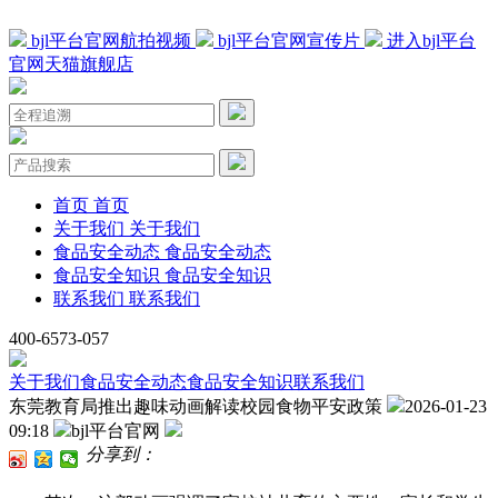
bjl平台官网航拍视频
bjl平台官网宣传片
进入bjl平台
官网天猫旗舰店
首页
首页
关于我们
关于我们
食品安全动态
食品安全动态
食品安全知识
食品安全知识
联系我们
联系我们
400-6573-057
关于我们
食品安全动态
食品安全知识
联系我们
东莞教育局推出趣味动画解读校园食物平安政策
2026-01-23
09:18
bjl平台官网
分享到：