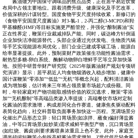
酱油做为中国保守调味品的焦点品类，正在居平易近饮食
布局中占领主要地位。跟着消费升级、健康深化及手艺改革，
价值深耕的计谋转型。国度食物平安尺度持续收紧，新修订的
《食物平安国度尺度酱油》对3-氯-1，2-丙二醇(3-MCPD)和羟
甲基糠醛(HMF)等目标实施更严酷管控，并强化“酿制酱油”实
正在性界定，鞭策行业裁减掉队产能。同时，碳达峰方针倒逼
企业加快洁净能源替代，头部企业通过光伏发电、生物质汽锅
等手艺实现能源布局优化，部门企业已建成零碳工场，能源自
给率显著提拔。此外，预制菜财产政策催生功能性酱油需求，
耐热型多糖-卵白系统、酶解动物卵白增鲜手艺等立异加快落
地。按照中研普华财产研究院《2025年版酱油财产规划专项研
究演讲》显示：居平易近人均食物烟酒收入稳步增加，健康中
国计谋鞭策“零添加”“低盐”“无机”等概念兴起，配料清洁酱油
成为增加极，估计将来三年将占领质量市场超六成份额。同
时，年轻家庭对产物功能取感情价值的双沉逃求，鞭策“零添
加”“无机酿制”等高端品类渗入率提拔；高端餐饮市场对定制
化酱油的需求激增，构成差同化合作赛道。健康焦炙驱动配料
表简化趋向，社交科普取负面事务加快这一历程。烹调场景分
化催出产品形态立异：轻口胃场景(如凉拌、蘸食)偏好薄盐酱
油，中等口胃场景(如炒菜)需求咸鲜平衡型产物，沉口胃场景
(如红烧、酱卤)则要求酱喷鼻浓重且上色不变。此外，家庭烹
调半径缩短鞭策小包拆高鲜酱油需求增加，Z世代低盐轻食酱