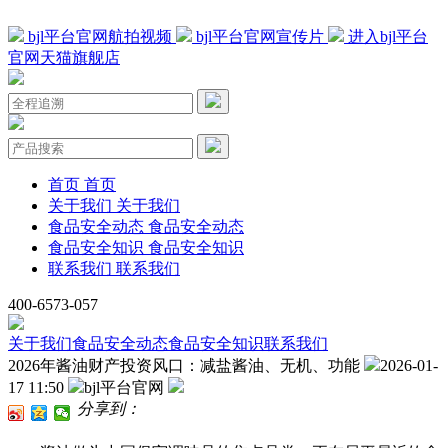
bjl平台官网航拍视频
bjl平台官网宣传片
进入bjl平台
官网天猫旗舰店
首页
首页
关于我们
关于我们
食品安全动态
食品安全动态
食品安全知识
食品安全知识
联系我们
联系我们
400-6573-057
关于我们
食品安全动态
食品安全知识
联系我们
2026年酱油财产投资风口：减盐酱油、无机、功能
2026-01-
17 11:50
bjl平台官网
分享到：