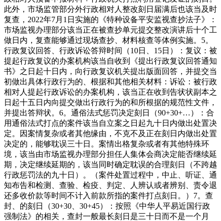
此外，市场监管部分外行政相对人整改刻日届满后也该当及时
复查，2022年7月1日实施的《特种设备平安监视查抄法子》：
市场监视办理部分该当正在被查抄单元提交整改演讲后十个工
做日内，复查能够通过现场查抄、材料核查等体例实施。5。
行政复议回答、行政诉讼答辩时间（10日、15日）：复议：被
提起行政复议的办案机构该当自收到《提出行政复议回答通知
书》之日起十日内，向行政复议机关提出版面回答，并提交当
初做出具体行政行为的、根据和其他相关材料：诉讼：被行政
相对人提起行政诉讼的办案机构，该当正在收到告状状副本之
日起十五日内向提交做出行政行为的和所根据的规范性文件，
并提出答辩状。6。通俗法式惩罚决定刻日（90+30+…）：合
用通俗法式打点的案件该当自立案之日起九十日内做出处置决
定。因案情复杂或者其他缘由，不克不及正在刻日内做出处置
决定的，能够耽误三十日。案情出格复杂或者有其他特殊环
境，该当由市场监视办理部分担任人集体会商决定能否继续延
期，决定继续延期的，该当同时确定耽误的合理刻日（不跨越
行政惩罚法的九十日）。（案件处置过程中，中止、听证、通
知布告和检测、查验、检疫、判定、人辨认或者辨别、责令退
还多收价款等时间不计入前款所指的案件打点刻日。）7。查
封、的刻日（30+30、30+45）：按照《中华人平易近国行政
强制法》的相关，查封一般最长刻日是三十日而不是一个月