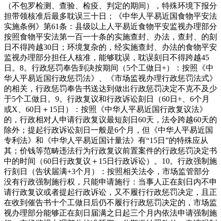
（不包罗检测、查验、检疫、判定的期间），特殊环境下报分
担带领核准后最多耽误三十日；《中华人平易近国食物平安法
实施条例》第61条：县级以上人平易近食物平安监视办理部分
按照食物平安法第一百一十条的实施查封、办法，查封、的刻
日不得跨越30日；环境复杂的，经实施查封、办法的食物平安
监视办理部分担任人核准，能够耽误，耽误刻日不得跨越45
日。8。行政惩罚奉告到决按期间（5个工做日+）：按照《中
华人平易近国行政惩罚法》、《市场监视办理行政惩罚法式》
的相关，行政惩罚奉告书送达到做出行政惩罚决定不克不及少
于5个工做日。9。行政复议和行政诉讼刻日（60日+、6个月
或X、60日＋15日）：按照《中华人平易近国行政复议法》
的，行政相对人申请行政复议最短刻日60天，法令跨越60天的
除外；提起行政诉讼刻日一般是6个月，但《中华人平易近国
专利法》和《中华人平易近国计量法》有“15日”的特殊应从
其；价钱等范畴违法行为行政复议前置案件的行政惩罚决定书
中的时间（60日行政复议＋15日行政诉讼）。10。行政强制施
行刻日（告状届满+3个月）：按照相关法令，市场监管部分
没有行政强制施行权，只能申请施行：当事人正在刻日内不申
请行政复议或者提起行政诉讼，又不履行行政惩罚决定，且正
在收到催告书十个工做日后仍不履行行政惩罚决定的，市场监
视办理部分能够正在刻日届满之日起三个月内依法申请强制施