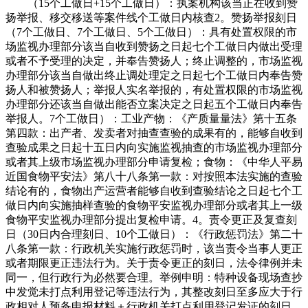
（15个工做日+15个工做日）：执案机构该当正在收到赞
扬举报、移交移送等案件线个工做日内核查2。赞扬举报刻日
（7个工做日、7个工做日、5个工做日）：具有处置权限的市
场监视办理部分该当自收到赞扬之日起七个工做日内做出受理
或者不予受理的决定，并奉告赞扬人；终止调整的，市场监视
办理部分该当自做出终止调处理定之日起七个工做日内奉告赞
扬人和被赞扬人；举报人实名举报的，有处置权限的市场监视
办理部分还该当自做出能否立案决定之日起五个工做日内奉告
举报人。7个工做日）：工业产物：《产质量量法》第十五条
第四款：出产者、发卖者对抽查查验的成果有的，能够自收到
查验成果之日起十五日内向实施监视抽查的市场监视办理部分
或者其上级市场监视办理部分申请复检；食物：《中华人平易
近国食物平安法》第八十八条第一款：对按照本法实施的查验
结论有的，食物出产运营者能够自收到查验结论之日起七个工
做日内向实施抽样查验的食物平安监视办理部分或者其上一级
食物平安监视办理部分提出复检申请。4。责令更正及复查刻
日（30日内合理刻日、10个工做日）：《行政惩罚法》第二十
八条第一款：行政机关实施行政惩罚时，该当责令当事人更正
或者期限更正违法行为。关于责令更正的刻日，法令律例并未
同一，但行政行为必然要合理。举例申明：特种设备现场查抄
中发觉未打点利用登记等违法行为，其整改刻日至多应大于行
政相对人预备申报材料＋行政机关打点利用登记发证的刻日。