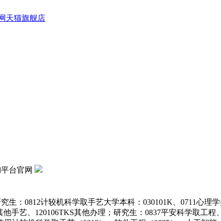
官网天猫旗舰店
jl平台官网
：0812计较机科学取手艺大学本科：030101K、0711心理学类、
4TKS其他手艺、120106TKS其他办理；研究生：0837平安科