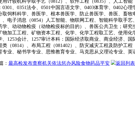
机科学取手艺（0812）、软件工程（0835）、人工智能（0854
：0301、0351法令、0501中国言语文学、0403体育学、04
取饲料科学、兽医学、根本兽医学、防止兽医学、兽医、畜牧电子科
839）、电子消息（0854）人工智能、物联网工程、智能科学
药学、动动物检疫（动物检疫标的目的）、兽医公共卫生；研究
加工工程、矿物资本工程、化学、化学工程取工艺、使用化学、材料
工商办理学、1253会计、1257审计本科：国际经济取商业、商业
（0814）、布局工程（081402）、防灾减灾工程及防护工程（0
际教育专业、秘书学专业、思惟教育专业、马克思从义理论专业、
篇：
最高检发布查察机关依法惩办风险食物药品平安
返回列表