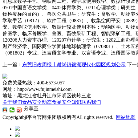
消息取数字手艺、物联网工程、数学取使用数学、数据计较及使用计较
0501中国言语文学类、0402体育学类、0711心理学类；研究生
物检疫标的目的）、兽医公共卫生；研究生：畜牧学、动物养分
学取手艺（0812）、软件工程（0835）、收集空间平安（0
安、数学取使用数学、数据计较及使用本科：动物医学、动物
兽医学、临床兽医学、兽医、畜牧采矿工程、智能采矿工程、矿物
120206人力资本办理、120207审计学；研究生：1202
财产经济学、国际商业学固体地球物理学（070801）、土木匠程类
（081802）专业、汉言语文学专业、汉言语专业、汉语国
上一篇：
东莞旧改周报┃谢岗镇银湖现代化园区规划公示
下一
免费关爱热线：400-6573-057
网址：http://www.fujinmeishi.com
地址：黑龙江省牡丹江市阳明区铁岭三道
关于我们
食品安全动态
食品安全知识
联系我们
分享至：
Copyrightbjl平台官网集团版权所有All rights reserved.
网站地图