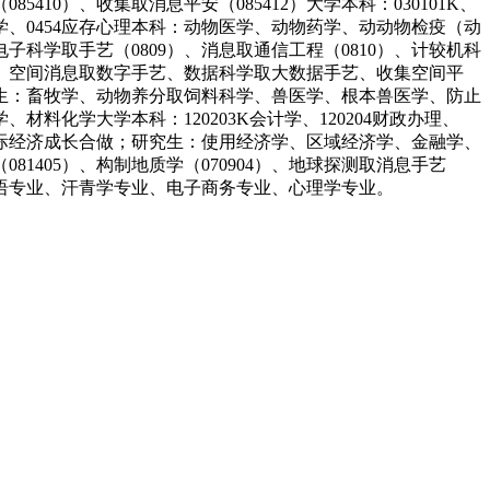
10）、收集取消息平安（085412）大学本科：030101K、
02心理学、0454应存心理本科：动物医学、动物药学、动动物检疫（动
学取手艺（0809）、消息取通信工程（0810）、计较机科
取手艺、空间消息取数字手艺、数据科学取大数据手艺、收集空间平
生：畜牧学、动物养分取饲料科学、兽医学、根本兽医学、防止
化学大学本科：120203K会计学、120204财政办理、
经济、国际经济成长合做；研究生：使用经济学、区域经济学、金融学、
81405）、构制地质学（070904）、地球探测取消息手艺
英语专业、汗青学专业、电子商务专业、心理学专业。