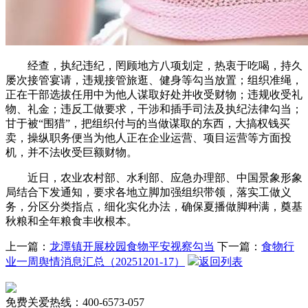
经查，执纪违纪，罔顾地方八项划定，热衷于吃喝，持久
屡次接管宴请，违规接管旅逛、健身等勾当放置；组织准绳，
正在干部选拔任用中为他人谋取好处并收受财物；违规收受礼
物、礼金；违反工做要求，干涉和插手司法及执纪法律勾当；
甘于被“围猎”，把组织付与的当做谋取的东西，大搞权钱买
卖，操纵职务便当为他人正在企业运营、项目运营等方面投
机，并不法收受巨额财物。
近日，农业农村部、水利部、应急办理部、中国景象形象
局结合下发通知，要求各地立脚加强组织带领，落实工做义
务，分区分类指点，细化实化办法，确保夏播做脚种满，奠基
秋粮和全年粮食丰收根本。
上一篇：
龙潭镇开展校园食物平安视察勾当
下一篇：
食物行
业一周舆情消息汇总（20251201-17）
返回列表
免费关爱热线：400-6573-057