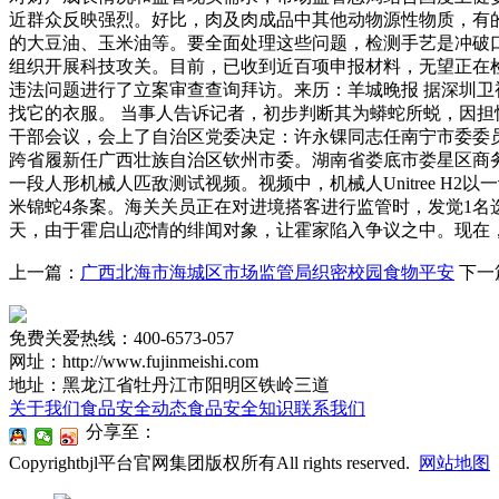
近群众反映强烈。好比，肉及肉成品中其他动物源性物质，有
的大豆油、玉米油等。要全面处理这些问题，检测手艺是冲破口
组织开展科技攻关。目前，已收到近百项申报材料，无望正在
违法问题进行了立案审查查询拜访。来历：羊城晚报 据深圳卫
找它的衣服。 当事人告诉记者，初步判断其为蟒蛇所蜕，因担忧
干部会议，会上了自治区党委决定：许永锞同志任南宁市委委员、
跨省履新任广西壮族自治区钦州市委。湖南省娄底市娄星区商务
一段人形机械人匹敌测试视频。视频中，机械人Unitree H2
米锦蛇4条案。海关关员正在对进境搭客进行监管时，发觉1名
天，由于霍启山恋情的绯闻对象，让霍家陷入争议之中。现在
上一篇：
广西北海市海城区市场监管局织密校园食物平安
下一
免费关爱热线：400-6573-057
网址：http://www.fujinmeishi.com
地址：黑龙江省牡丹江市阳明区铁岭三道
关于我们
食品安全动态
食品安全知识
联系我们
分享至：
Copyrightbjl平台官网集团版权所有All rights reserved.
网站地图