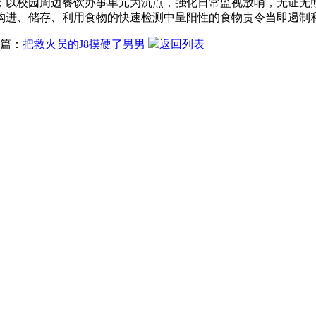
；以校园周边餐饮办事单元为沉点，强化日常监视放哨，无证无
购进、储存、利用食物的快速检测中呈阳性的食物责令当即遏制
篇：
把救火员的J8摸硬了男男
返回列表