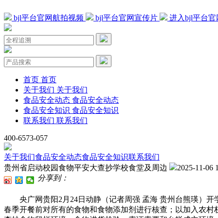
bjl平台官网航拍视频
bjl平台官网宣传片
进入bjl平台
首页
首页
关于我们
关于我们
食品安全动态
食品安全动态
食品安全知识
食品安全知识
联系我们
联系我们
400-6573-057
关于我们
食品安全动态
食品安全知识
联系我们
贵州省启动校园食物平安大查抄学校食堂及周边
2025-11-06 
分享到：
央广网贵阳2月24日动静（记者周强 孟海 贵州台熊瑛）
春季开餐前对所有的食物和食物添加剂进行核查；以加入农村