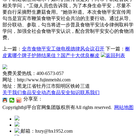
相关学问，“工做人员也告诉我，为了本身生命平安，尽量不
要自行采摘野生蘑菇食用。”她弥补道。本次食物平安宣传周
勾当是宜宾市鞭策食物平安社会共治的主要行动。通过从导、
部分联动、参取，勾当将进一步普及食物平安法令律例取科学
学问，加强全社会食物平安认识，配合营制平安安心的食物消
费。
上一篇：
全市食物平安工做电视德律风会议召开
下一篇：
槲
皮素哪个牌子护肺结果佳？国产十大优良槲皮
返回列表
免费关爱热线：400-6573-057
网址：http://www.fujinmeishi.com
地址：黑龙江省牡丹江市阳明区铁岭三道
关于我们
食品安全动态
食品安全知识
联系我们
分享至：
Copyrightbjl平台官网集团版权所有All rights reserved.
网站地图
邮箱：hxry@hx1952.com