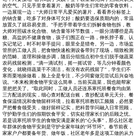
的空气。只见手里拿着薯片、酸奶等学生们常吃的零食饮料，
一边展现一边：“大师日常平凡爱买的薯片，看看养分标签上
的钠含量，吃多了对身体可欠好；酸奶要选保质期内的，常温
放置久了就容易变质。”手把手带着学生们拆解食物包拆，教
大师对照碳水化合物、钠含量等环节数值，一眼分清哪些是高
糖、高盐的不健康食物，孩子们围正在一路，伸长脖子看、认
实记笔记，时不时举手提问，眼里全是猎奇。另一边，市场监
管所的工做人员，把食物快速检测设备带到了现场，细致检测
的范畴、道理和操做步调，随后分组指点初中生们脱手做蔬菜
农药残留检测，“滴一滴试剂，摇一摇试管，等几分钟看颜色
变化，就晓得蔬菜干不清洁，有没有农药残留了”，学生们不
寒而栗地操做着，脸上全是专注，不少同窗做完尝试后兴奋地
说。“本来检测食物平安这么简单，当前买蔬菜，我也能帮家
里把把关了。”取此同时，工做人员还连系寒托班餐食均由第
三方配送的现实，细心查对配送台账，查抄配送单元天分、餐
食保温情况和食物留样环境，拉着寒托班教职工频频，必然要
严把餐食领受关，做好留样记实，把科普学问融入日常照顾，
守护勤学生们的假期饮食平安，切实处理家长们的后顾之忧。
若是说寒托班学生的食物安满是家长的“心头事”，那么社区老
年群体的食物平安则是守护全家年味的“环节环”。春节前夜，
家家户户都要备年货、做年饭，社区老年多是这项工做的从力