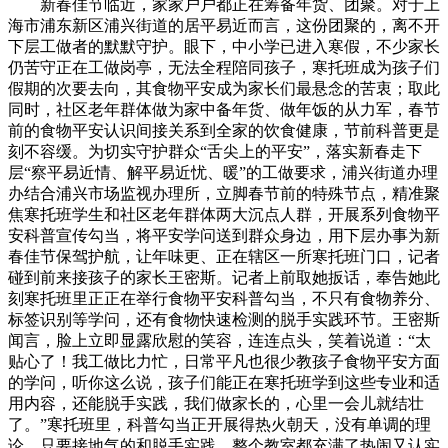
新春佳节临近，家家户户都正在筹备年货、团聚。对于上
海市浦东新区浦兴街道的居平易近而言，这份团聚的，离不开
下层工做者的默默守护。眼下，中小学已进入寒假，不少家长
仍苦守正在工做岗亭，无法全程陪同孩子，寒托班成为孩子们
假期的次要去向，其食物平安成为家长们最悬念的苦衷；取此
同时，社区老年群体做为家中备年货、做年饭的从力军，春节
前的食物平安认识间接关系到全家的饮食健康，节前科普更是
刻不容缓。为切实守护群众“舌尖上的平安”，落实新春走下
层“察平易近情、解平易近忧、暖”的工做要求，浦兴街道办理
办结合浦兴市场监视办理所，立脚春节前的特殊节点，精准聚
焦寒托班学生和社区老年群体两大沉点人群，开展系列食物平
安科普宣传勾当，将平安学问送到群众身边，用下层办事为新
春佳节保驾护航，让年味更、正在辖区一所寒托班门口，记者
碰到前来接孩子的家长王密斯。记者上前取她扳话，奉告她此
刻寒托班里正正在举行食物平安科普勾当，不只有食物养分、
标签识别等学问，还有食物快速检测的脱手实践环节。王密斯
闻言，脸上立即显露欣慰的笑容，连连点头，笑着说道：“太
贴心了！我工做比力忙，日常平凡也很少教孩子食物平安方面
的学问，听你这么说，孩子们能正在寒托班学到这些专业和适
用内容，还能脱手实践，我们做家长的，心里一会儿就结壮
了。”寒托班里，科普勾当正开展得热火朝天，没有单调的理
论，只要接地气的和脱手实践，整个教室都充满了热闹又认实