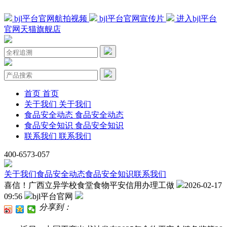
bjl平台官网航拍视频
bjl平台官网宣传片
进入bjl平台
官网天猫旗舰店
首页
首页
关于我们
关于我们
食品安全动态
食品安全动态
食品安全知识
食品安全知识
联系我们
联系我们
400-6573-057
关于我们
食品安全动态
食品安全知识
联系我们
喜信！广西立异学校食堂食物平安信用办理工做
2026-02-17
09:56
bjl平台官网
分享到：