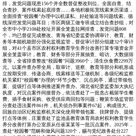
排，发觉问题现患156个并全数督促整改到位。全面自查、结
合查抄、案件线索起底排查……各地积极拓宽线索来历渠道，
全面排查“校园餐”办理中以机谋私、好处输送等问题线索。循
线深挖发觉问题耳目；市区两级工做专班成立结合查抄组，对
全市中小学2108处校址开展全笼盖拉网排查，发觉问题808
个，均已督促完成整改。青海省纪委监委协调审计、教育、财
务等本能机能部分强化监视监管，督促审计部分组建32个审计
组，对41个县市区农村权利教育学生养分改善打算专项资金开
展全笼盖审计，教育、财务等部分开展抽查、暗访、大数据筛
查等，全省排查整改“校园餐”问题3960个，清生伙食费2299万
元。以案件查办带全局，取审计、巡察、教育等部分和机形成
立按期安排、传递会商、线索移送等工做机制，各级纪检监察
机关紧盯“校园餐”办理的“环节少数”、沉点岗亭，通过带领包
案、提级打点等体例推进案件查办。湖北省纪委监委加大执纪
执度，对沉点案件间接督办，依法查处了一批贪占截留学生餐
费、插手食材采购、收受供应商回扣等问题；鞭策市场监管部
分查处违法案件861件，机关侦办刑事案件67起，构成强大。
回族自治区纪检监察机关深化使用带领包案、挂牌督办、提级
打点等体例，庄重查处了盐池县教育体育局农村权利教育学生
养分改善打算办公室原从任崔某某等一批沉点案件。2025年，
查处“校园餐”范畴和做风问题320个，赐与党纪政务处分227