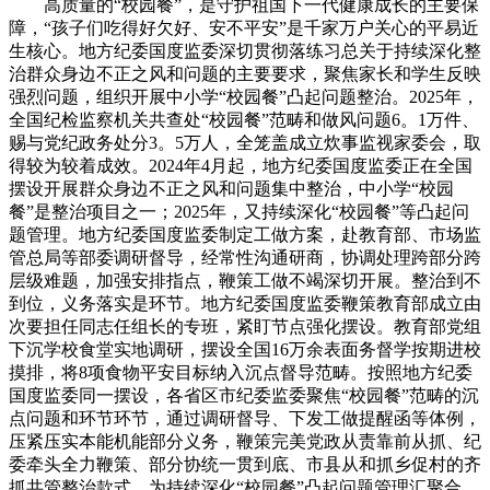
高质量的“校园餐”，是守护祖国下一代健康成长的主要保
障，“孩子们吃得好欠好、安不平安”是千家万户关心的平易近
生核心。地方纪委国度监委深切贯彻落练习总关于持续深化整
治群众身边不正之风和问题的主要要求，聚焦家长和学生反映
强烈问题，组织开展中小学“校园餐”凸起问题整治。2025年，
全国纪检监察机关共查处“校园餐”范畴和做风问题6。1万件、
赐与党纪政务处分3。5万人，全笼盖成立炊事监视家委会，取
得较为较着成效。2024年4月起，地方纪委国度监委正在全国
摆设开展群众身边不正之风和问题集中整治，中小学“校园
餐”是整治项目之一；2025年，又持续深化“校园餐”等凸起问
题管理。地方纪委国度监委制定工做方案，赴教育部、市场监
管总局等部委调研督导，经常性沟通研商，协调处理跨部分跨
层级难题，加强安排指点，鞭策工做不竭深切开展。整治到不
到位，义务落实是环节。地方纪委国度监委鞭策教育部成立由
次要担任同志任组长的专班，紧盯节点强化摆设。教育部党组
下沉学校食堂实地调研，摆设全国16万余表面务督学按期进校
摸排，将8项食物平安目标纳入沉点督导范畴。按照地方纪委
国度监委同一摆设，各省区市纪委监委聚焦“校园餐”范畴的沉
点问题和环节环节，通过调研督导、下发工做提醒函等体例，
压紧压实本能机能部分义务，鞭策完美党政从责靠前从抓、纪
委牵头全力鞭策、部分协统一贯到底、市县从和抓乡促村的齐
抓共管整治款式，为持续深化“校园餐”凸起问题管理汇聚合