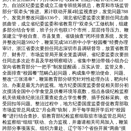
力。自治区纪委监委成立工做专班统筹抓总，教育和市场监管
部分“双牵头”推进。累计联动开展4轮监视查抄，发觉问题788
个。发觉并整改问题6336个。湖北省纪委监委次要担任同志曲
抓曲管，成立省纪委监委和省教育厅“双牵头”工做机制，组建
多部分结合专班，班子分片包联17个市州，层层传导压力。鞭
策建立“学校自查、市县复查、省级抽查”闭环排查系统，发觉
并整改问题5992个，鞭策完成5835所中小学“校园餐”经费办理
审计。浙江省委次要担任同志深切市县调研督导，放置省教育
厅、财务厅、市场监管局开展全笼盖调研。省纪委监委次要担
任同志多次赴市县及学校明察暗访，省集中整治带领小组办公
室向省教育部分“一把手”制发提醒函，压实从管、监管义务。
全面排查“校园餐”范畴凸起问题，构成集中整治使命、问题、
整改“三张清单”，鞭策教育部分研究针对性处理办法，靶向纠
治。办案是最无力的监视。地方纪委国度监委督促相关部分初
次摸清全国中小学食堂及供餐环境等底数，指点各级纪检监察
机关依规依纪依法庄重查处贪占学生餐费、插手投标采购、收
受回扣等问题。整治过程中，地方纪委国度监委督促教育部取
市场监管总局成立“月会商”轨制，并于每学期开学后对“校园
餐”进行结合查抄。驻教育部纪检监察组取驻市场监管总局纪
检监察组“组组”联动、合力监视，并邀请相关司局加入，鞭策
跨部分事项落实。组织力量赴、辽宁等7个省份开展“两曲”摸