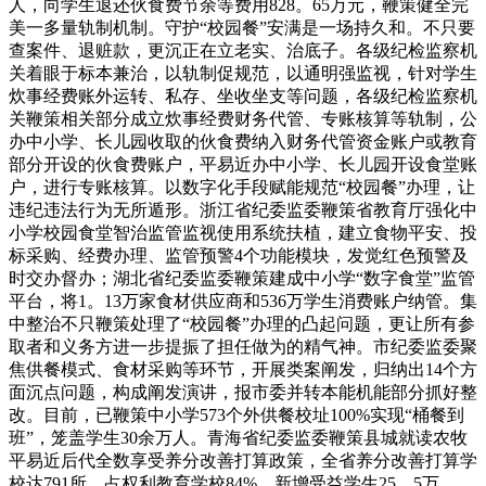
人，向学生退还伙食费节余等费用828。65万元，鞭策健全完
美一多量轨制机制。守护“校园餐”安满是一场持久和。不只要
查案件、退赃款，更沉正在立老实、治底子。各级纪检监察机
关着眼于标本兼治，以轨制促规范，以通明强监视，针对学生
炊事经费账外运转、私存、坐收坐支等问题，各级纪检监察机
关鞭策相关部分成立炊事经费财务代管、专账核算等轨制，公
办中小学、长儿园收取的伙食费纳入财务代管资金账户或教育
部分开设的伙食费账户，平易近办中小学、长儿园开设食堂账
户，进行专账核算。以数字化手段赋能规范“校园餐”办理，让
违纪违法行为无所遁形。浙江省纪委监委鞭策省教育厅强化中
小学校园食堂智治监管监视使用系统扶植，建立食物平安、投
标采购、经费办理、监管预警4个功能模块，发觉红色预警及
时交办督办；湖北省纪委监委鞭策建成中小学“数字食堂”监管
平台，将1。13万家食材供应商和536万学生消费账户纳管。集
中整治不只鞭策处理了“校园餐”办理的凸起问题，更让所有参
取者和义务方进一步提振了担任做为的精气神。市纪委监委聚
焦供餐模式、食材采购等环节，开展类案阐发，归纳出14个方
面沉点问题，构成阐发演讲，报市委并转本能机能部分抓好整
改。目前，已鞭策中小学573个外供餐校址100%实现“桶餐到
班”，笼盖学生30余万人。青海省纪委监委鞭策县城就读农牧
平易近后代全数享受养分改善打算政策，全省养分改善打算学
校达791所，占权利教育学校84%，新增受益学生25。5万