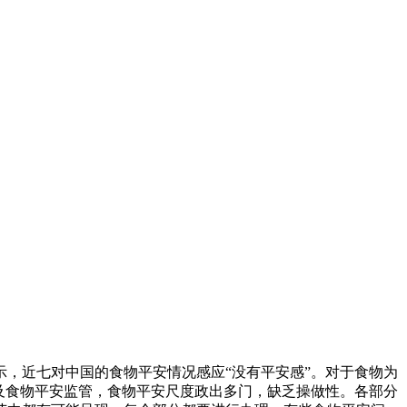
示，近七对中国的食物平安情况感应“没有平安感”。对于食物为
及食物平安监管，食物平安尺度政出多门，缺乏操做性。各部分