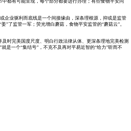
节中都有可能呈现，每个部分都要进行办理；有些食物平安问
人或企业驱利而底线是一个间接缘由，深条理根源，抑或是监管
，“姜”了监管一军；荧光增白蘑菇，食物平安监管的“蘑菇云”。
及时完美国度尺度、明白行政法律从体、更深条理地完美检测
就是一个“集结号”，不克不及再对平易近智的“给力”听而不
。