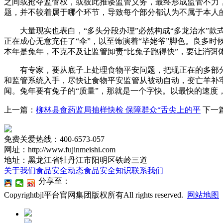
之间或抢夺监管权，或彼此推诿监管义务，最终形成监管不力
题，并不较着属于哪个环节，导致每个部分都认为不属于本人
大量现实也表白，“多头分段办理”必然构成“多龙治水”款式
正在成心无意充任了“伞”，以至饰演着“毕姥爷”脚色。良多时候
本年是兔年，不克不及让监管卸责“比兔子跑得快”，要让消弭
有专家，要从底子上处理食物平安问题，把现正在的多部分
和监管系统入手，尽快让食物平安监管从被动自动，变亡羊补牢
闻。兔年要有兔子的“质量”，那就是一个字快。以最快的速度
上一篇：
柳林县食药监局抽样快检 保障群众“舌尖上的平
下一
免费关爱热线：400-6573-057
网址：http://www.fujinmeishi.com
地址：黑龙江省牡丹江市阳明区铁岭三道
关于我们
食品安全动态
食品安全知识
联系我们
分享至：
Copyrightbjl平台官网集团版权所有All rights reserved.
网站地图