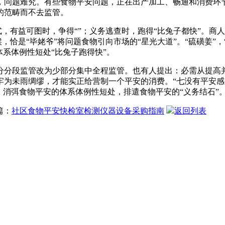
，问题难究。有些食物平安问题，正在出产加工、畅通和消费环
的范畴而不去监管。
，有益可图时，争得“”；义务逃查时，跑得“比兔子都快”。商
，恰是“毕姥爷”将问题食物引向市场的“星光大道”。“硫磺姜”
体系体例性短处“比兔子跑得快”。
分段监管改为少部分集中全程监管。也有人提出：必需从提高并
为未雨绸缪，才能实正给营制一个平安的消费。“七没有平安感”
，消弭食物平安的体系体例性短处，排遣食物平安的“义务结石”
篇：
社区食物平安快检室检测仪器设备采购指南
返回列表