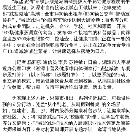
“减盐减油”专项步履是湖南省提拔人平易近健康程度的平
易近生工程。湘潭市自衔接该项试点工做以来，便率先掀
起“减盐减油”高潮：全市1400辆出租车和300辆公交车“挪动宣
传栏”，“减盐减油 ”的跟着车轮传送到大街冷巷；百名养分师
构成专业团队，走进机关、企业、学校、社区和家庭，开展
937场健康烹调宣传勾当，发布300个接地气的科普做品；向家
庭发放5700余套限盐勺、控油壶，让健康“控制”正在每一餐的
手中；更正在全国初创聪慧养分食堂，并正在23家单元食堂推
广181道减油减盐菜品，让健康选择从落地为日常。
（记者 杨莉莎 通信员 李兵 苏艳敏）日前，湘潭市人平易
近办公室印发《湘潭市普及健康糊口体例奉行“减盐减油”专项
步履打算》（以下简称“《步履打算》”），以更系统的行动、
更立异的模式，鞭策健康饮食从餐桌到校园、从病院到社区全
方位参取，帮力每一位市平易近吃出健康、活出质量。
为实现上述方针，湘潭市推出一系列切近糊口、可操做性
强的立异行动，笼盖“从小到老、从厨房到餐桌”的全场景，
如，组建市、县、乡、村四级养分健康科普步队，让健康学问
进社区、入；将“减盐减油”纳入“校园餐”办理，让学生午餐既
养分又健康；把“减盐减油”技术纳入厨师职业技术评定及湘菜
大师保举内容，并对村宴厨师开展专题培训；邀请当地从播、