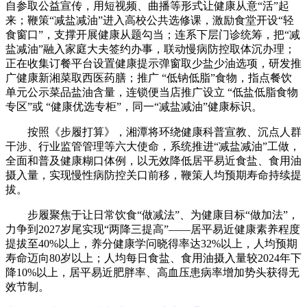
自参取公益宣传，用短视频、曲播等形式让健康从意“活”起
来；鞭策“减盐减油”进入高校公共选修课，激励食堂开设“轻
食窗口”，支撑开展健康从题勾当；连系下层门诊统筹，把“减
盐减油”融入家庭大夫签约办事，联动慢病防控取体沉办理；
正在收集订餐平台设置健康提示弹窗取少盐少油选项，研发推
广健康新湘菜取西医药膳；推广 “低钠低脂”食物，指点餐饮
单元公示菜品盐油含量，连锁便当店推广设立 “低盐低脂食物
专区”或 “健康优选专柜”，同一“减盐减油”健康标识。
按照《步履打算》，湘潭将环绕健康科普宣教、沉点人群
干涉、行业监管管理等六大使命，系统推进“减盐减油”工做，
全面和普及健康糊口体例，以无效降低居平易近食盐、食用油
摄入量，实现慢性病防控关口前移，鞭策人均预期寿命持续提
拔。
步履聚焦于让日常饮食“做减法”、为健康目标“做加法”，
力争到2027岁尾实现“两降三提高”——居平易近健康素养程度
提拔至40%以上，养分健康学问晓得率达32%以上，人均预期
寿命迈向80岁以上；人均每日食盐、食用油摄入量较2024年下
降10%以上，居平易近肥胖率、高血压患病率增加势头获得无
效节制。